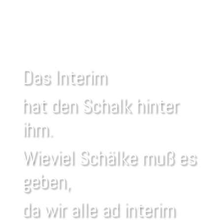
Das Interim
hat den Schalk hinter
ihm.
Wieviel Schälke muß es
geben,
da wir alle ad interim